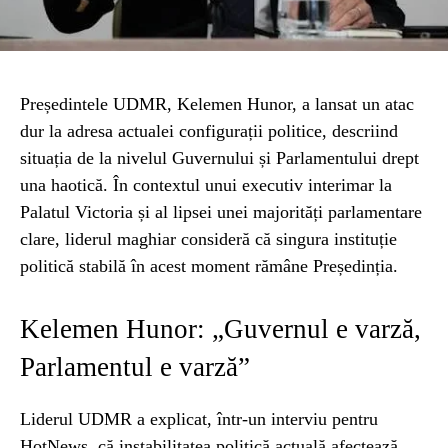
Președintele UDMR, Kelemen Hunor, a lansat un atac
dur la adresa actualei configurații politice, descriind
situația de la nivelul Guvernului și Parlamentului drept
una haotică. În contextul unui executiv interimar la
Palatul Victoria și al lipsei unei majorități parlamentare
clare, liderul maghiar consideră că singura instituție
politică stabilă în acest moment rămâne Președinția.
Kelemen Hunor: „Guvernul e varză,
Parlamentul e varză”
Liderul UDMR a explicat, într-un interviu pentru
HotNews, că instabilitatea politică actuală afectează